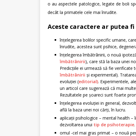
o au aspectele patologice, legate de boli 
decât la primatele cele mai înrudite.
Aceste caractere ar putea fi
înțelegerea bolilor specific umane, car
înrudite, acestea sunt psihice, degener
înțelegerea îmbătrânirii, o nouă ipotez
îmbătrânirii
), care stă la baza unei n
Predicțiile ei urmează să fie verificate
îmbătrânirii
și experimental). Tratarea
evoluției (
editorial)
. Experimentele, ale
un articol care sugerează că mai multe 
Rezultatele pe șoareci sunt foarte pro
înțelegerea evoluției in general, dezvo
află la baza unei noi cărți, în lucru.
aplicații psihologice – mental health – 
dezvoltarea unui
tip de psihoterapie
.
omul -cel mai gras primat – o nouă per