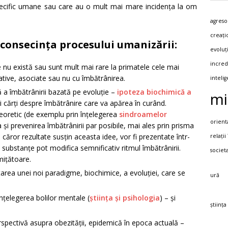
specific umane sau care au o mult mai mare incidența la om
agreso
creați
 consecința procesului umanizării:
evoluț
incred
e nu există sau sunt mult mai rare la primatele cele mai
ative, asociate sau nu cu îmbătrânirea.
inteli
ă a îmbătrânirii bazată pe evoluție –
ipoteza biochimică a
mi
oi cărți despre îmbătrânire care va apărea în curând.
 teoretic (de exemplu prin înțelegerea
sindroamelor
orient
 și prevenirea îmbătrânirii par posibile, mai ales prin prisma
 căror rezultate susțin aceasta idee, vor fi prezentate într-
relații
substanțe pot modifica semnificativ ritmul îmbătrânirii.
societ
mițătoare.
ltarea unei noi paradigme, biochimice, a evoluției, care se
ură
înțelegerea bolilor mentale (
știința și psihologia
) – și
știința
spectivă asupra obezității, epidemică în epoca actuală –