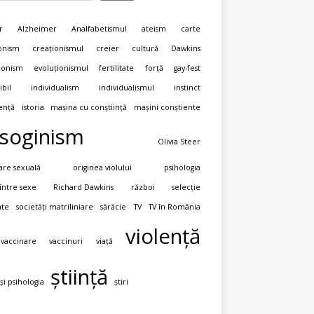
r
Alzheimer
Analfabetismul
ateism
carte
onism
creaționismul
creier
cultură
Dawkins
ionism
evoluționismul
fertilitate
forță
gay-fest
ibil
individualism
individualismul
instinct
gență
istoria
mașina cu conștiință
mașini conștiente
soginism
Olivia Steer
are sexuală
originea violului
psihologia
 între sexe
Richard Dawkins
război
selecție
ate
societăți matriliniare
sărăcie
TV
TV în România
violență
vaccinare
vaccinuri
viață
știință
 și psihologia
știri