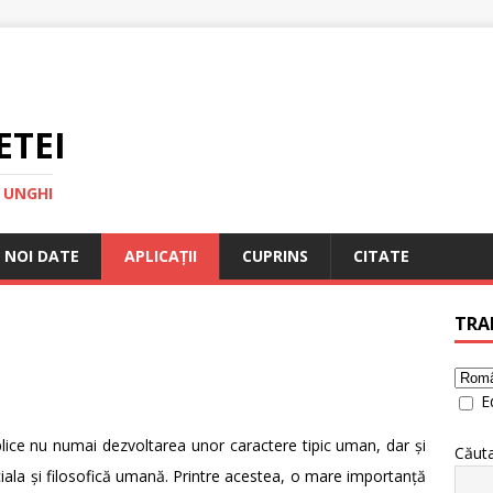
ETEI
 UNGHI
NOI DATE
APLICAȚII
CUPRINS
CITATE
TRA
Ed
lice nu numai dezvoltarea unor caractere tipic uman, dar și
Căut
ciala și filosofică umană. Printre acestea, o mare importanță