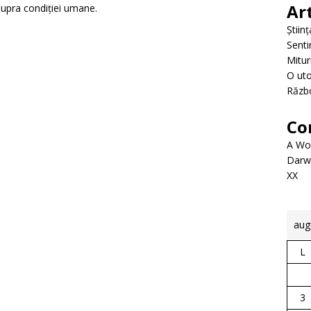
Ar
asupra condiției umane.
Știin
Senti
Mitur
O uto
Războ
Co
A Wo
Darwi
XX
aug
L
3