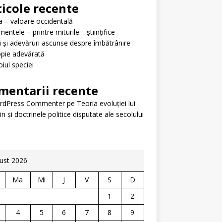
ticole recente
ța – valoare occidentală
mentele – printre miturile… științifice
i și adevăruri ascunse despre îmbătrânire
pie adevărată
iul speciei
mentarii recente
rdPress Commenter
pe
Teoria evoluției lui
n și doctrinele politice disputate ale secolului
ust 2026
Ma
Mi
J
V
S
D
1
2
4
5
6
7
8
9