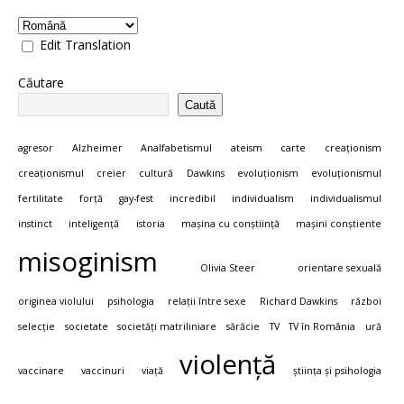
Edit Translation
Căutare
Caută
agresor
Alzheimer
Analfabetismul
ateism
carte
creaționism
creaționismul
creier
cultură
Dawkins
evoluționism
evoluționismul
fertilitate
forță
gay-fest
incredibil
individualism
individualismul
instinct
inteligență
istoria
mașina cu conștiință
mașini conștiente
misoginism
Olivia Steer
orientare sexuală
originea violului
psihologia
relații între sexe
Richard Dawkins
război
selecție
societate
societăți matriliniare
sărăcie
TV
TV în România
ură
violență
vaccinare
vaccinuri
viață
știința și psihologia