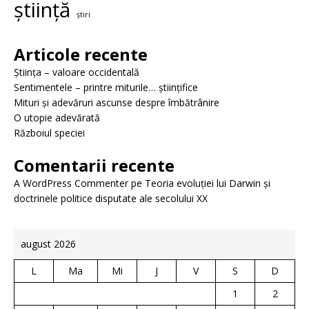
știință
știri
Articole recente
Știința – valoare occidentală
Sentimentele – printre miturile… științifice
Mituri și adevăruri ascunse despre îmbătrânire
O utopie adevărată
Războiul speciei
Comentarii recente
A WordPress Commenter
pe
Teoria evoluției lui Darwin și
doctrinele politice disputate ale secolului XX
august 2026
L
Ma
Mi
J
V
S
D
1
2