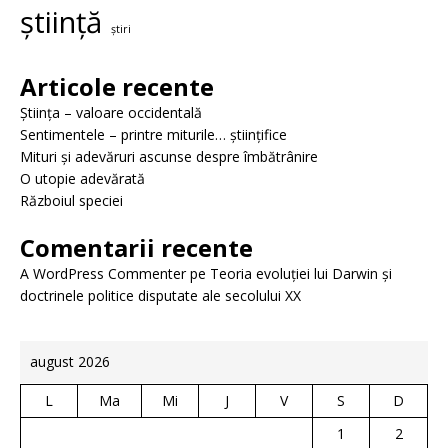
știință
știri
Articole recente
Știința – valoare occidentală
Sentimentele – printre miturile… științifice
Mituri și adevăruri ascunse despre îmbătrânire
O utopie adevărată
Războiul speciei
Comentarii recente
A WordPress Commenter
pe
Teoria evoluției lui Darwin și
doctrinele politice disputate ale secolului XX
august 2026
L
Ma
Mi
J
V
S
D
1
2