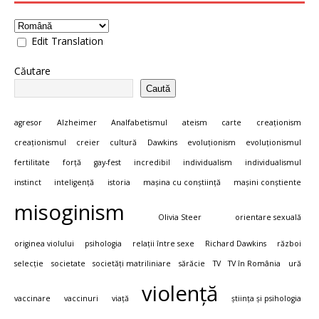
Edit Translation
Căutare
Caută
agresor
Alzheimer
Analfabetismul
ateism
carte
creaționism
creaționismul
creier
cultură
Dawkins
evoluționism
evoluționismul
fertilitate
forță
gay-fest
incredibil
individualism
individualismul
instinct
inteligență
istoria
mașina cu conștiință
mașini conștiente
misoginism
Olivia Steer
orientare sexuală
originea violului
psihologia
relații între sexe
Richard Dawkins
război
selecție
societate
societăți matriliniare
sărăcie
TV
TV în România
ură
violență
vaccinare
vaccinuri
viață
știința și psihologia