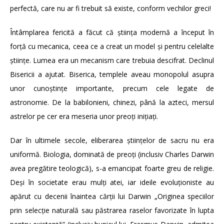
perfectă, care nu ar fi trebuit să existe, conform vechilor greci!
Întâmplarea fericită a făcut că știința modernă a început în
forță cu mecanica, ceea ce a creat un model și pentru celelalte
științe. Lumea era un mecanism care trebuia descifrat. Declinul
Bisericii a ajutat. Biserica, templele aveau monopolul asupra
unor cunoștințe importante, precum cele legate de
astronomie. De la babilonieni, chinezi, până la azteci, mersul
astrelor pe cer era meseria unor preoți inițiați.
Dar în ultimele secole, eliberarea științelor de sacru nu era
uniformă. Biologia, dominată de preoți (inclusiv Charles Darwin
avea pregătire teologică), s-a emancipat foarte greu de religie.
Deși în societate erau mulți atei, iar ideile evoluționiste au
apărut cu decenii înaintea cărții lui Darwin „Originea speciilor
prin selecție naturală sau păstrarea raselor favorizate în lupta