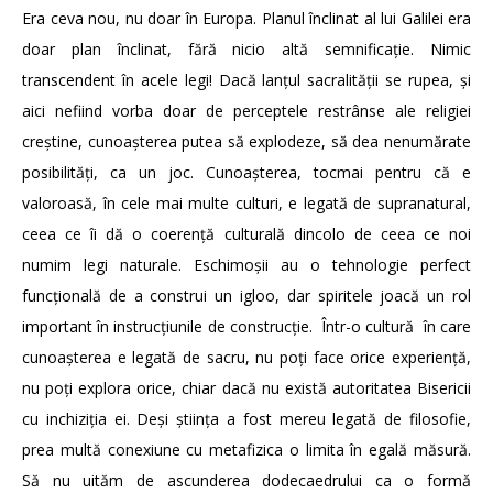
Era ceva nou, nu doar în Europa. Planul înclinat al lui Galilei era
doar plan înclinat, fără nicio altă semnificație. Nimic
transcendent în acele legi! Dacă lanțul sacralității se rupea, și
aici nefiind vorba doar de perceptele restrânse ale religiei
creștine, cunoașterea putea să explodeze, să dea nenumărate
posibilități, ca un joc. Cunoașterea, tocmai pentru că e
valoroasă, în cele mai multe culturi, e legată de supranatural,
ceea ce îi dă o coerență culturală dincolo de ceea ce noi
numim legi naturale. Eschimoșii au o tehnologie perfect
funcțională de a construi un igloo, dar spiritele joacă un rol
important în instrucțiunile de construcție. Într-o cultură în care
cunoașterea e legată de sacru, nu poți face orice experiență,
nu poți explora orice, chiar dacă nu există autoritatea Bisericii
cu inchiziția ei. Deși știința a fost mereu legată de filosofie,
prea multă conexiune cu metafizica o limita în egală măsură.
Să nu uităm de ascunderea dodecaedrului ca o formă