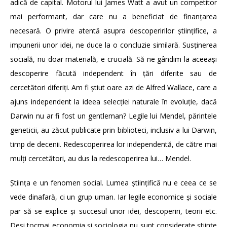
adică de capital. Motorul lui James Watt a avut un competitor
mai performant, dar care nu a beneficiat de finanțarea
necesară. O privire atentă asupra descoperirilor științifice, a
impunerii unor idei, ne duce la o concluzie similară. Susținerea
socială, nu doar materială, e crucială. Să ne gândim la aceeași
descoperire făcută independent în țări diferite sau de
cercetători diferiți. Am fi știut oare azi de Alfred Wallace, care a
ajuns independent la ideea selecției naturale în evoluție, dacă
Darwin nu ar fi fost un gentleman? Legile lui Mendel, părintele
geneticii, au zăcut publicate prin biblioteci, inclusiv a lui Darwin,
timp de decenii. Redescoperirea lor independentă, de către mai
mulți cercetători, au dus la redescoperirea lui… Mendel.
Știința e un fenomen social. Lumea științifică nu e ceea ce se
vede dinafară, ci un grup uman. Iar legile economice și sociale
par să se explice și succesul unor idei, descoperiri, teorii etc.
Deși tocmai economia și sociologia nu sunt considerate științe