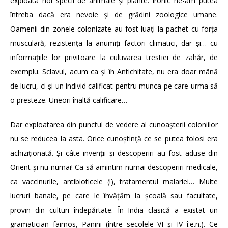
exploata noi specii de animale și plante. Ironic ne-am putea
întreba dacă era nevoie și de grădini zoologice umane.
Oamenii din zonele colonizate au fost luați la pachet cu forța
musculară, rezistența la anumiți factori climatici, dar și… cu
informațiile lor privitoare la cultivarea trestiei de zahăr, de
exemplu. Sclavul, acum ca și în Antichitate, nu era doar mână
de lucru, ci și un individ calificat pentru munca pe care urma să
o presteze. Uneori înaltă calificare…
Dar exploatarea din punctul de vedere al cunoașterii coloniilor
nu se reducea la asta. Orice cunoștință ce se putea folosi era
achiziționată. Și câte invenții și descoperiri au fost aduse din
Orient și nu numai! Ca să amintim numai descoperiri medicale,
ca vaccinurile, antibioticele (!), tratamentul malariei… Multe
lucruri banale, pe care le învățăm la școală sau facultate,
provin din culturi îndepărtate. În India clasică a existat un
gramatician faimos, Panini (între secolele VI și IV î.e.n.). Ce