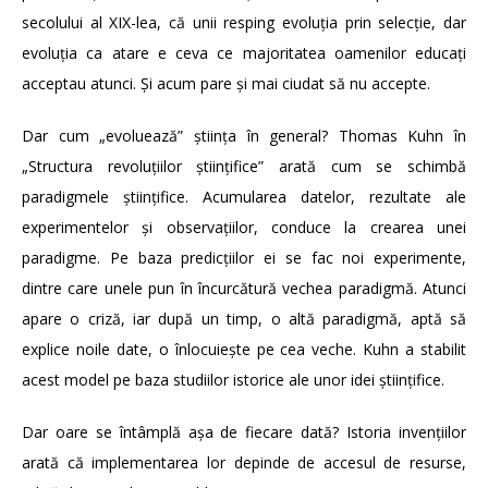
secolului al XIX-lea, că unii resping evoluția prin selecție, dar
evoluția ca atare e ceva ce majoritatea oamenilor educați
acceptau atunci. Și acum pare și mai ciudat să nu accepte.
Dar cum „evoluează” știința în general? Thomas Kuhn în
„Structura revoluțiilor științifice” arată cum se schimbă
paradigmele științifice. Acumularea datelor, rezultate ale
experimentelor și observațiilor, conduce la crearea unei
paradigme. Pe baza predicțiilor ei se fac noi experimente,
dintre care unele pun în încurcătură vechea paradigmă. Atunci
apare o criză, iar după un timp, o altă paradigmă, aptă să
explice noile date, o înlocuiește pe cea veche. Kuhn a stabilit
acest model pe baza studiilor istorice ale unor idei științifice.
Dar oare se întâmplă așa de fiecare dată? Istoria invențiilor
arată că implementarea lor depinde de accesul de resurse,