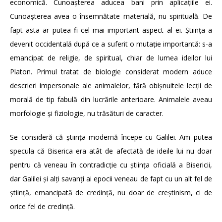
economică. Cunoașterea aducea bani prin aplicațiile ei.
Cunoașterea avea o însemnătate materială, nu spirituală. De
fapt asta ar putea fi cel mai important aspect al ei. Știința a
devenit occidentală după ce a suferit o mutație importantă: s-a
emancipat de religie, de spiritual, chiar de lumea ideilor lui
Platon. Primul tratat de biologie considerat modern aduce
descrieri impersonale ale animalelor, fără obișnuitele lecții de
morală de tip fabulă din lucrările anterioare. Animalele aveau
morfologie și fiziologie, nu trăsături de caracter.
Se consideră că știința modernă începe cu Galilei. Am putea
specula că Biserica era atât de afectată de ideile lui nu doar
pentru că veneau în contradicție cu știința oficială a Bisericii,
dar Galilei și alți savanți ai epocii veneau de fapt cu un alt fel de
știință, emancipată de credință, nu doar de creștinism, ci de
orice fel de credință.