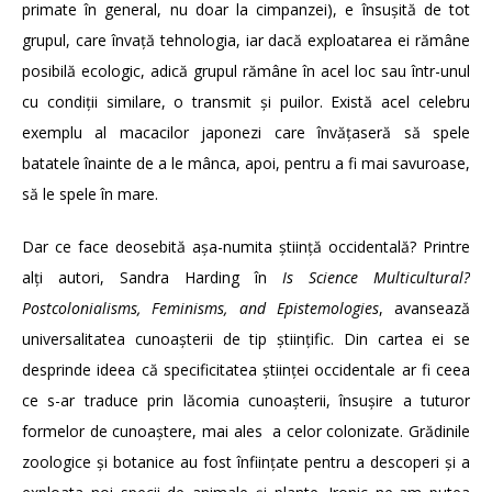
primate în general, nu doar la cimpanzei), e însușită de tot
grupul, care învață tehnologia, iar dacă exploatarea ei rămâne
posibilă ecologic, adică grupul rămâne în acel loc sau într-unul
cu condiții similare, o transmit și puilor. Există acel celebru
exemplu al macacilor japonezi care învățaseră să spele
batatele înainte de a le mânca, apoi, pentru a fi mai savuroase,
să le spele în mare.
Dar ce face deosebită așa-numita știință occidentală? Printre
alți autori, Sandra Harding în
Is Science Multicultural?
Postcolonialisms, Feminisms, and Epistemologies
, avansează
universalitatea cunoașterii de tip științific. Din cartea ei se
desprinde ideea că specificitatea științei occidentale ar fi ceea
ce s-ar traduce prin lăcomia cunoașterii, însușire a tuturor
formelor de cunoaștere, mai ales a celor colonizate. Grădinile
zoologice și botanice au fost înființate pentru a descoperi și a