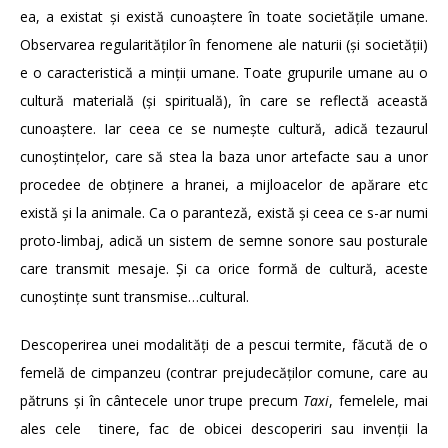
ea, a existat și există cunoaștere în toate societățile umane.
Observarea regularităților în fenomene ale naturii (și societății)
e o caracteristică a minții umane. Toate grupurile umane au o
cultură materială (și spirituală), în care se reflectă această
cunoaștere. Iar ceea ce se numește cultură, adică tezaurul
cunoștințelor, care să stea la baza unor artefacte sau a unor
procedee de obținere a hranei, a mijloacelor de apărare etc
există și la animale. Ca o paranteză, există și ceea ce s-ar numi
proto-limbaj, adică un sistem de semne sonore sau posturale
care transmit mesaje. Și ca orice formă de cultură, aceste
cunoștințe sunt transmise…cultural.
Descoperirea unei modalități de a pescui termite, făcută de o
femelă de cimpanzeu (contrar prejudecăților comune, care au
pătruns și în cântecele unor trupe precum
Taxi
, femelele, mai
ales cele tinere, fac de obicei descoperiri sau invenții la