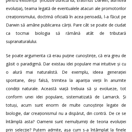
pentru existență” (inclusiv bunicul lui, Erasmus Darwin, admitea
evoluția), teama legată de eventualele atacuri ale promotorilor
creaționismului, doctrină oficială în acea perioadă, l-a făcut pe
Darwin să amâne publicarea cărții. Pare cât se poate de ciudat
ca tocmai biologia să rămână atât de tributară
supranaturalului.
Se poate argumenta că erau puține cunoștințe, că era greu de
găsit o paradigmă. Dar existau idei populare mai intuitive și cu
o alură mai naturalistă. De exemplu, ideea generației
spontane, deși falsă, trimitea la apariția vieții în anumite
condiții naturale. Această viață trebuia să și evolueze, tot
conform unei idei populare, sistematizată de Lamarck. Și
totuși, acum sunt enorm de multe cunoștințe legate de
biologie, dar creaționismul nu a dispărut, din contră. De ce se
întâmplă asta? Oamenii sunt nemulțumiți de teoria evoluției
prin selecție? Putem admite, așa cum s-a întâmplat la finele