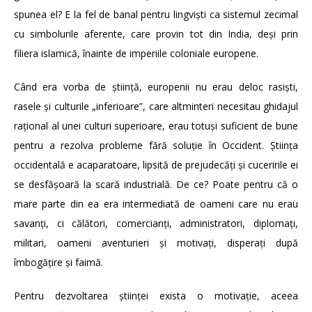
spunea el? E la fel de banal pentru lingviști ca sistemul zecimal
cu simbolurile aferente, care provin tot din India, deși prin
filiera islamică, înainte de imperiile coloniale europene.
Când era vorba de știință, europenii nu erau deloc rasiști,
rasele și culturile „inferioare”, care altminteri necesitau ghidajul
rațional al unei culturi superioare, erau totuși suficient de bune
pentru a rezolva probleme fără soluție în Occident. Știința
occidentală e acaparatoare, lipsită de prejudecăți și cuceririle ei
se desfășoară la scară industrială. De ce? Poate pentru că o
mare parte din ea era intermediată de oameni care nu erau
savanți, ci călători, comercianți, administratori, diplomați,
militari, oameni aventurieri și motivați, disperați după
îmbogățire și faimă.
Pentru dezvoltarea științei exista o motivație, aceea