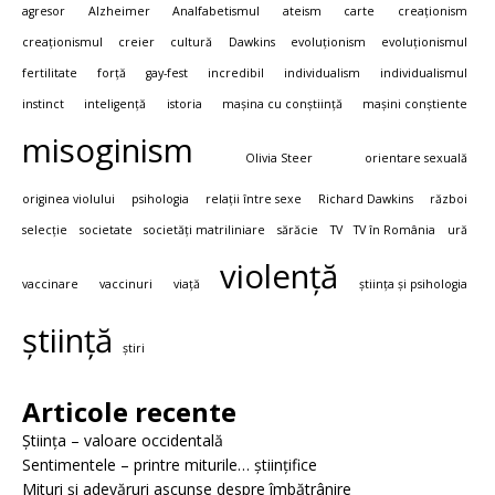
agresor
Alzheimer
Analfabetismul
ateism
carte
creaționism
creaționismul
creier
cultură
Dawkins
evoluționism
evoluționismul
fertilitate
forță
gay-fest
incredibil
individualism
individualismul
instinct
inteligență
istoria
mașina cu conștiință
mașini conștiente
misoginism
Olivia Steer
orientare sexuală
originea violului
psihologia
relații între sexe
Richard Dawkins
război
selecție
societate
societăți matriliniare
sărăcie
TV
TV în România
ură
violență
vaccinare
vaccinuri
viață
știința și psihologia
știință
știri
Articole recente
Știința – valoare occidentală
Sentimentele – printre miturile… științifice
Mituri și adevăruri ascunse despre îmbătrânire