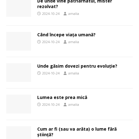
De unde vine patriarhatul, mister
rezolvat?
2024-10-24
amalia
Când începe viața umană?
2024-10-24
amalia
Unde găsim dovezi pentru evoluție?
2024-10-24
amalia
Lumea este prea mică
2024-10-24
amalia
Cum ar fi (sau va arăta) o lume fără
știință?