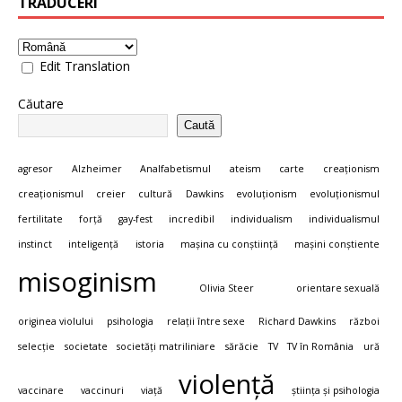
TRADUCERI
Edit Translation
Căutare
Caută
agresor
Alzheimer
Analfabetismul
ateism
carte
creaționism
creaționismul
creier
cultură
Dawkins
evoluționism
evoluționismul
fertilitate
forță
gay-fest
incredibil
individualism
individualismul
instinct
inteligență
istoria
mașina cu conștiință
mașini conștiente
misoginism
Olivia Steer
orientare sexuală
originea violului
psihologia
relații între sexe
Richard Dawkins
război
selecție
societate
societăți matriliniare
sărăcie
TV
TV în România
ură
violență
vaccinare
vaccinuri
viață
știința și psihologia