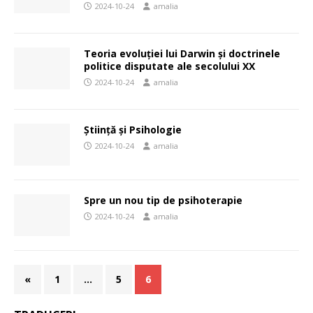
2024-10-24
amalia
Teoria evoluției lui Darwin și doctrinele
politice disputate ale secolului XX
2024-10-24
amalia
Știință și Psihologie
2024-10-24
amalia
Spre un nou tip de psihoterapie
2024-10-24
amalia
«
1
…
5
6