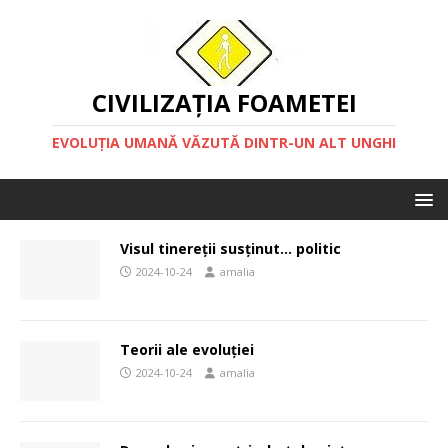
CIVILIZAȚIA FOAMETEI
EVOLUȚIA UMANĂ VĂZUTĂ DINTR-UN ALT UNGHI
Visul tinereții susținut… politic
2024-10-24
amalia
Teorii ale evoluției
2024-10-24
amalia