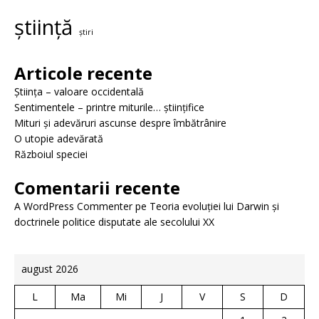
știință
știri
Articole recente
Știința – valoare occidentală
Sentimentele – printre miturile… științifice
Mituri și adevăruri ascunse despre îmbătrânire
O utopie adevărată
Războiul speciei
Comentarii recente
A WordPress Commenter
pe
Teoria evoluției lui Darwin și
doctrinele politice disputate ale secolului XX
august 2026
L
Ma
Mi
J
V
S
D