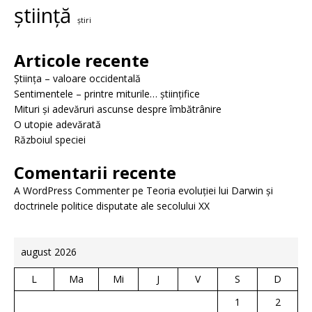
știință
știri
Articole recente
Știința – valoare occidentală
Sentimentele – printre miturile… științifice
Mituri și adevăruri ascunse despre îmbătrânire
O utopie adevărată
Războiul speciei
Comentarii recente
A WordPress Commenter
pe
Teoria evoluției lui Darwin și
doctrinele politice disputate ale secolului XX
august 2026
L
Ma
Mi
J
V
S
D
1
2