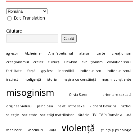
Edit Translation
Căutare
Caută
agresor
Alzheimer
Analfabetismul
ateism
carte
creaționism
creaționismul
creier
cultură
Dawkins
evoluționism
evoluționismul
fertilitate
forță
gay-fest
incredibil
individualism
individualismul
instinct
inteligență
istoria
mașina cu conștiință
mașini conștiente
misoginism
Olivia Steer
orientare sexuală
originea violului
psihologia
relații între sexe
Richard Dawkins
război
selecție
societate
societăți matriliniare
sărăcie
TV
TV în România
ură
violență
vaccinare
vaccinuri
viață
știința și psihologia