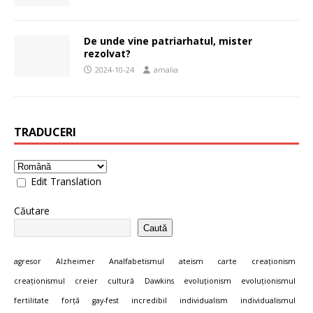
De unde vine patriarhatul, mister
rezolvat?
2024-10-24
amalia
TRADUCERI
Edit Translation
Căutare
Caută
agresor
Alzheimer
Analfabetismul
ateism
carte
creaționism
creaționismul
creier
cultură
Dawkins
evoluționism
evoluționismul
fertilitate
forță
gay-fest
incredibil
individualism
individualismul