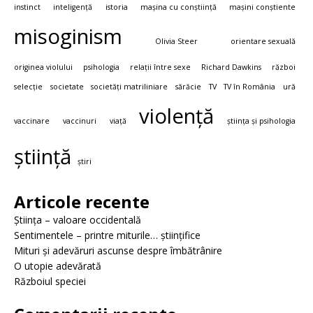
instinct
inteligență
istoria
mașina cu conștiință
mașini conștiente
misoginism
Olivia Steer
orientare sexuală
originea violului
psihologia
relații între sexe
Richard Dawkins
război
selecție
societate
societăți matriliniare
sărăcie
TV
TV în România
ură
violență
vaccinare
vaccinuri
viață
știința și psihologia
știință
știri
Articole recente
Știința – valoare occidentală
Sentimentele – printre miturile… științifice
Mituri și adevăruri ascunse despre îmbătrânire
O utopie adevărată
Războiul speciei