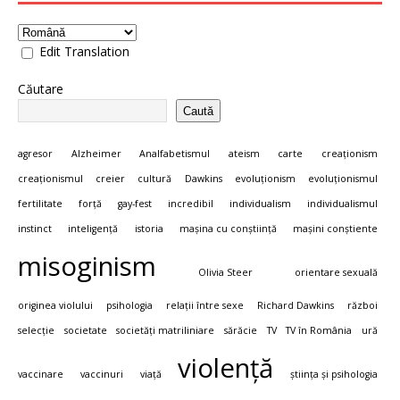
Edit Translation
Căutare
Caută
agresor
Alzheimer
Analfabetismul
ateism
carte
creaționism
creaționismul
creier
cultură
Dawkins
evoluționism
evoluționismul
fertilitate
forță
gay-fest
incredibil
individualism
individualismul
instinct
inteligență
istoria
mașina cu conștiință
mașini conștiente
misoginism
Olivia Steer
orientare sexuală
originea violului
psihologia
relații între sexe
Richard Dawkins
război
selecție
societate
societăți matriliniare
sărăcie
TV
TV în România
ură
violență
vaccinare
vaccinuri
viață
știința și psihologia