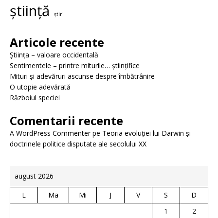
știință
știri
Articole recente
Știința – valoare occidentală
Sentimentele – printre miturile… științifice
Mituri și adevăruri ascunse despre îmbătrânire
O utopie adevărată
Războiul speciei
Comentarii recente
A WordPress Commenter
pe
Teoria evoluției lui Darwin și
doctrinele politice disputate ale secolului XX
august 2026
L
Ma
Mi
J
V
S
D
1
2