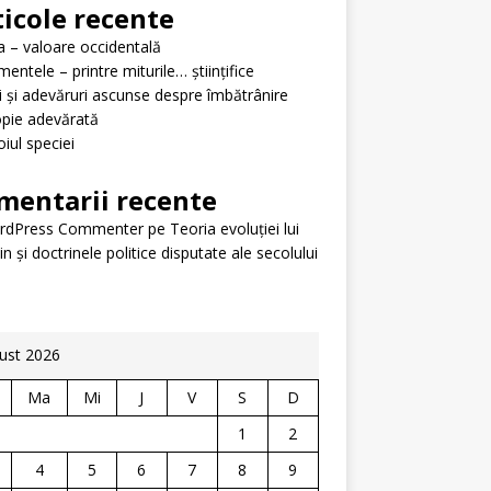
ticole recente
ța – valoare occidentală
mentele – printre miturile… științifice
i și adevăruri ascunse despre îmbătrânire
pie adevărată
iul speciei
mentarii recente
rdPress Commenter
pe
Teoria evoluției lui
n și doctrinele politice disputate ale secolului
ust 2026
Ma
Mi
J
V
S
D
1
2
4
5
6
7
8
9