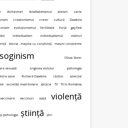
r
Alzheimer
Analfabetismul
ateism
carte
onism
creaționismul
creier
cultură
Dawkins
ionism
evoluționismul
fertilitate
forță
gay-fest
ibil
individualism
individualismul
instinct
gență
istoria
mașina cu conștiință
mașini conștiente
soginism
Olivia Steer
are sexuală
originea violului
psihologia
 între sexe
Richard Dawkins
război
selecție
ate
societăți matriliniare
sărăcie
TV
TV în România
violență
vaccinare
vaccinuri
viață
știință
 și psihologia
știri