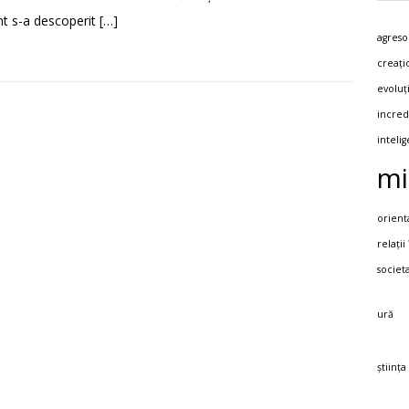
t s-a descoperit
[…]
agreso
creați
evoluț
incred
inteli
mi
orient
relații
societ
ură
știința