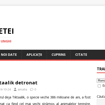
ETEI
 UNGHI
NOI DATE
APLICAȚII
CUPRINS
CITATE
TRA
taalik detronat
Ed
24-10-24
amalia
0
Căut
rul deja Tiktaalik, o specie veche 386 milioane de ani, a fost
nat ca fiind cel mai vechi strămoș al animalelor terestre.