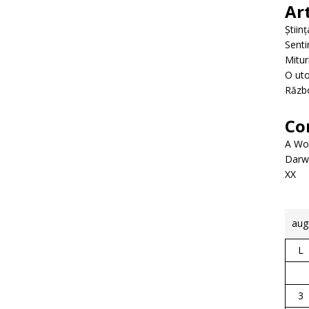
Ar
Știin
Senti
Mitur
O uto
Războ
Co
A Wo
Darwi
XX
aug
L
3