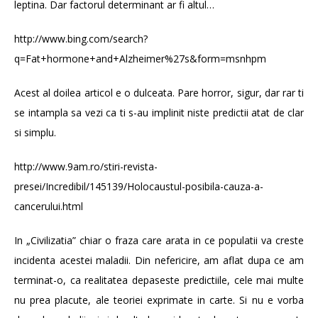
leptina. Dar factorul determinant ar fi altul…
http://www.bing.com/search?
q=Fat+hormone+and+Alzheimer%27s&form=msnhpm
Acest al doilea articol e o dulceata. Pare horror, sigur, dar rar ti
se intampla sa vezi ca ti s-au implinit niste predictii atat de clar
si simplu.
http://www.9am.ro/stiri-revista-
presei/Incredibil/145139/Holocaustul-posibila-cauza-a-
cancerului.html
In „Civilizatia” chiar o fraza care arata in ce populatii va creste
incidenta acestei maladii. Din nefericire, am aflat dupa ce am
terminat-o, ca realitatea depaseste predictiile, cele mai multe
nu prea placute, ale teoriei exprimate in carte. Si nu e vorba