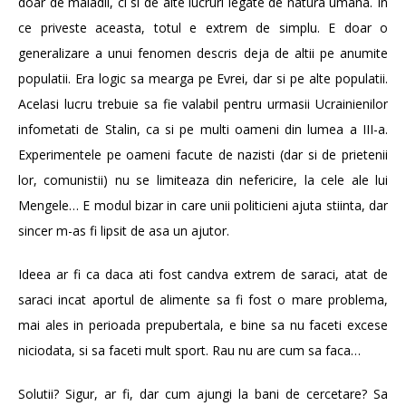
doar de maladii, ci si de alte lucruri legate de natura umana. In
ce priveste aceasta, totul e extrem de simplu. E doar o
generalizare a unui fenomen descris deja de altii pe anumite
populatii. Era logic sa mearga pe Evrei, dar si pe alte populatii.
Acelasi lucru trebuie sa fie valabil pentru urmasii Ucrainienilor
infometati de Stalin, ca si pe multi oameni din lumea a III-a.
Experimentele pe oameni facute de nazisti (dar si de prietenii
lor, comunistii) nu se limiteaza din nefericire, la cele ale lui
Mengele… E modul bizar in care unii politicieni ajuta stiinta, dar
sincer m-as fi lipsit de asa un ajutor.
Ideea ar fi ca daca ati fost candva extrem de saraci, atat de
saraci incat aportul de alimente sa fi fost o mare problema,
mai ales in perioada prepubertala, e bine sa nu faceti excese
niciodata, si sa faceti mult sport. Rau nu are cum sa faca…
Solutii? Sigur, ar fi, dar cum ajungi la bani de cercetare? Sa