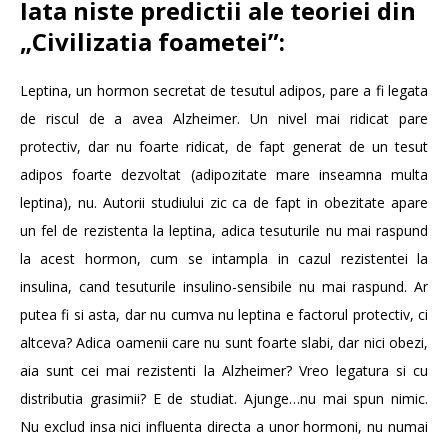
Iata niste predictii ale teoriei din
„Civilizatia foametei”:
Leptina, un hormon secretat de tesutul adipos, pare a fi legata
de riscul de a avea Alzheimer. Un nivel mai ridicat pare
protectiv, dar nu foarte ridicat, de fapt generat de un tesut
adipos foarte dezvoltat (adipozitate mare inseamna multa
leptina), nu. Autorii studiului zic ca de fapt in obezitate apare
un fel de rezistenta la leptina, adica tesuturile nu mai raspund
la acest hormon, cum se intampla in cazul rezistentei la
insulina, cand tesuturile insulino-sensibile nu mai raspund. Ar
putea fi si asta, dar nu cumva nu leptina e factorul protectiv, ci
altceva? Adica oamenii care nu sunt foarte slabi, dar nici obezi,
aia sunt cei mai rezistenti la Alzheimer? Vreo legatura si cu
distributia grasimii? E de studiat. Ajunge…nu mai spun nimic.
Nu exclud insa nici influenta directa a unor hormoni, nu numai