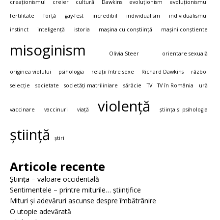
creaționismul
creier
cultură
Dawkins
evoluționism
evoluționismul
fertilitate
forță
gay-fest
incredibil
individualism
individualismul
instinct
inteligență
istoria
mașina cu conștiință
mașini conștiente
misoginism
Olivia Steer
orientare sexuală
originea violului
psihologia
relații între sexe
Richard Dawkins
război
selecție
societate
societăți matriliniare
sărăcie
TV
TV în România
ură
violență
vaccinare
vaccinuri
viață
știința și psihologia
știință
știri
Articole recente
Știința – valoare occidentală
Sentimentele – printre miturile… științifice
Mituri și adevăruri ascunse despre îmbătrânire
O utopie adevărată