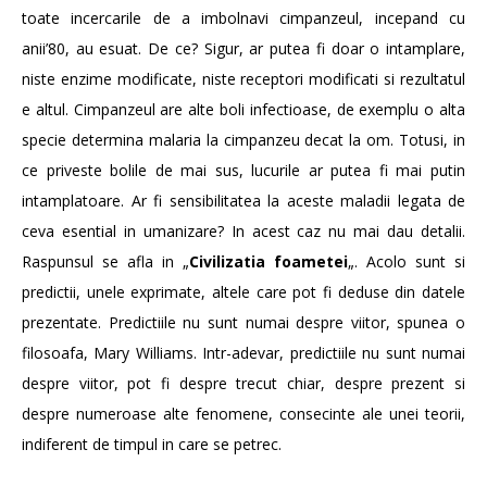
toate incercarile de a imbolnavi cimpanzeul, incepand cu
anii’80, au esuat. De ce? Sigur, ar putea fi doar o intamplare,
niste enzime modificate, niste receptori modificati si rezultatul
e altul. Cimpanzeul are alte boli infectioase, de exemplu o alta
specie determina malaria la cimpanzeu decat la om. Totusi, in
ce priveste bolile de mai sus, lucurile ar putea fi mai putin
intamplatoare. Ar fi sensibilitatea la aceste maladii legata de
ceva esential in umanizare? In acest caz nu mai dau detalii.
Raspunsul se afla in „
Civilizatia foametei
„. Acolo sunt si
predictii, unele exprimate, altele care pot fi deduse din datele
prezentate. Predictiile nu sunt numai despre viitor, spunea o
filosoafa, Mary Williams. Intr-adevar, predictiile nu sunt numai
despre viitor, pot fi despre trecut chiar, despre prezent si
despre numeroase alte fenomene, consecinte ale unei teorii,
indiferent de timpul in care se petrec.