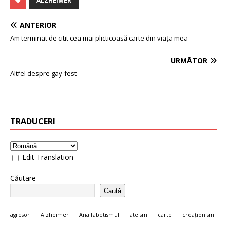
ALZHEIMER
ANTERIOR
Am terminat de citit cea mai plicticoasă carte din viața mea
URMĂTOR
Altfel despre gay-fest
TRADUCERI
Edit Translation
Căutare
Caută
agresor
Alzheimer
Analfabetismul
ateism
carte
creaționism