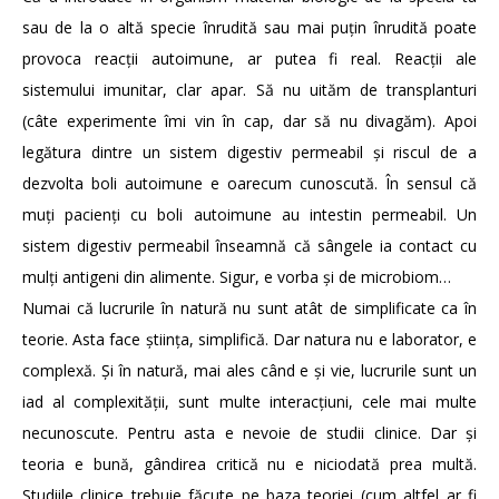
sau de la o altă specie înrudită sau mai puțin înrudită poate
provoca reacții autoimune, ar putea fi real. Reacții ale
sistemului imunitar, clar apar. Să nu uităm de transplanturi
(câte experimente îmi vin în cap, dar să nu divagăm). Apoi
legătura dintre un sistem digestiv permeabil și riscul de a
dezvolta boli autoimune e oarecum cunoscută. În sensul că
muți pacienți cu boli autoimune au intestin permeabil. Un
sistem digestiv permeabil înseamnă că sângele ia contact cu
mulți antigeni din alimente. Sigur, e vorba și de microbiom…
Numai că lucrurile în natură nu sunt atât de simplificate ca în
teorie. Asta face știința, simplifică. Dar natura nu e laborator, e
complexă. Și în natură, mai ales când e și vie, lucrurile sunt un
iad al complexității, sunt multe interacțiuni, cele mai multe
necunoscute. Pentru asta e nevoie de studii clinice. Dar și
teoria e bună, gândirea critică nu e niciodată prea multă.
Studiile clinice trebuie făcute pe baza teoriei (cum altfel ar fi