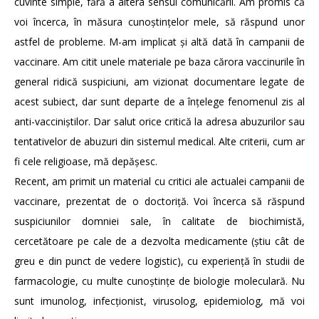
cuvinte simple, fără a altera sensul comunicării. Am promis că
voi încerca, în măsura cunoștințelor mele, să răspund unor
astfel de probleme. M-am implicat și altă dată în campanii de
vaccinare. Am citit unele materiale pe baza cărora vaccinurile în
general ridică suspiciuni, am vizionat documentare legate de
acest subiect, dar sunt departe de a înțelege fenomenul zis al
anti-vacciniștilor. Dar salut orice critică la adresa abuzurilor sau
tentativelor de abuzuri din sistemul medical. Alte criterii, cum ar
fi cele religioase, mă depășesc.
Recent, am primit un material cu critici ale actualei campanii de
vaccinare, prezentat de o doctoriță. Voi încerca să răspund
suspiciunilor domniei sale, în calitate de biochimistă,
cercetătoare pe cale de a dezvolta medicamente (știu cât de
greu e din punct de vedere logistic), cu experiență în studii de
farmacologie, cu multe cunoștințe de biologie moleculară. Nu
sunt imunolog, infecționist, virusolog, epidemiolog, mă voi