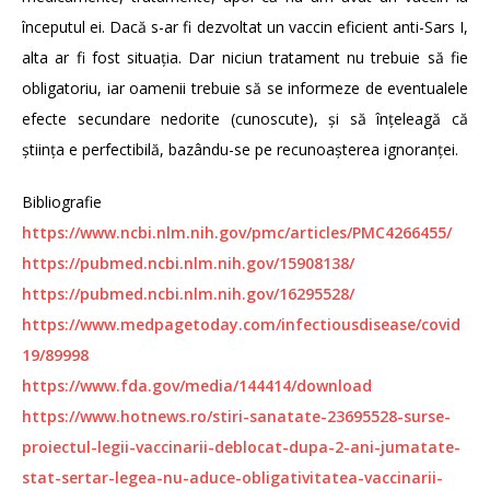
începutul ei. Dacă s-ar fi dezvoltat un vaccin eficient anti-Sars I,
alta ar fi fost situația. Dar niciun tratament nu trebuie să fie
obligatoriu, iar oamenii trebuie să se informeze de eventualele
efecte secundare nedorite (cunoscute), și să înțeleagă că
știința e perfectibilă, bazându-se pe recunoașterea ignoranței.
Bibliografie
https://www.ncbi.nlm.nih.gov/pmc/articles/PMC4266455/
https://pubmed.ncbi.nlm.nih.gov/15908138/
https://pubmed.ncbi.nlm.nih.gov/16295528/
https://www.medpagetoday.com/infectiousdisease/covid
19/89998
https://www.fda.gov/media/144414/download
https://www.hotnews.ro/stiri-sanatate-23695528-surse-
proiectul-legii-vaccinarii-deblocat-dupa-2-ani-jumatate-
stat-sertar-legea-nu-aduce-obligativitatea-vaccinarii-