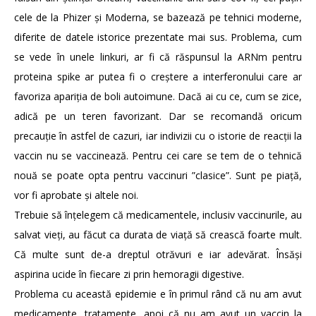
cele de la Phizer și Moderna, se bazează pe tehnici moderne,
diferite de datele istorice prezentate mai sus. Problema, cum
se vede în unele linkuri, ar fi că răspunsul la ARNm pentru
proteina spike ar putea fi o creștere a interferonului care ar
favoriza apariția de boli autoimune. Dacă ai cu ce, cum se zice,
adică pe un teren favorizant. Dar se recomandă oricum
precauție în astfel de cazuri, iar indivizii cu o istorie de reacții la
vaccin nu se vaccinează. Pentru cei care se tem de o tehnică
nouă se poate opta pentru vaccinuri ”clasice”. Sunt pe piață,
vor fi aprobate și altele noi.
Trebuie să înțelegem că medicamentele, inclusiv vaccinurile, au
salvat vieți, au făcut ca durata de viață să crească foarte mult.
Că multe sunt de-a dreptul otrăvuri e iar adevărat. Însăși
aspirina ucide în fiecare zi prin hemoragii digestive.
Problema cu această epidemie e în primul rând că nu am avut
medicamente, tratamente, apoi că nu am avut un vaccin la