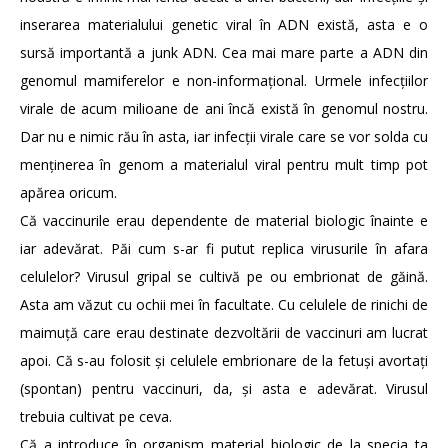
inserarea materialului genetic viral în ADN există, asta e o
sursă importantă a junk ADN. Cea mai mare parte a ADN din
genomul mamiferelor e non-informațional. Urmele infecțiilor
virale de acum milioane de ani încă există în genomul nostru.
Dar nu e nimic rău în asta, iar infecții virale care se vor solda cu
menținerea în genom a materialul viral pentru mult timp pot
apărea oricum.
Că vaccinurile erau dependente de material biologic înainte e
iar adevărat. Păi cum s-ar fi putut replica virusurile în afara
celulelor? Virusul gripal se cultivă pe ou embrionat de găină.
Asta am văzut cu ochii mei în facultate. Cu celulele de rinichi de
maimuță care erau destinate dezvoltării de vaccinuri am lucrat
apoi. Că s-au folosit și celulele embrionare de la fetuși avortați
(spontan) pentru vaccinuri, da, și asta e adevărat. Virusul
trebuia cultivat pe ceva.
Că a introduce în organism material biologic de la specia ta