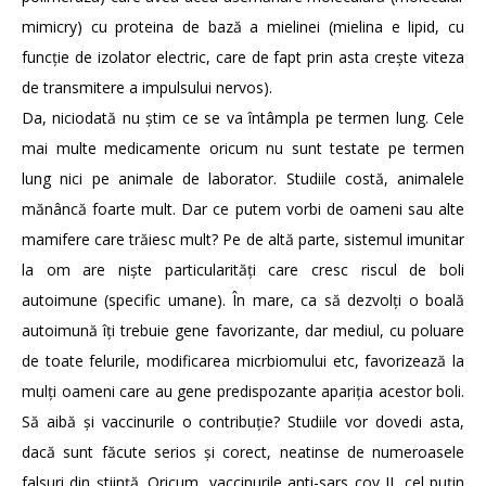
mimicry) cu proteina de bază a mielinei (mielina e lipid, cu
funcție de izolator electric, care de fapt prin asta crește viteza
de transmitere a impulsului nervos).
Da, niciodată nu știm ce se va întâmpla pe termen lung. Cele
mai multe medicamente oricum nu sunt testate pe termen
lung nici pe animale de laborator. Studiile costă, animalele
mănâncă foarte mult. Dar ce putem vorbi de oameni sau alte
mamifere care trăiesc mult? Pe de altă parte, sistemul imunitar
la om are niște particularități care cresc riscul de boli
autoimune (specific umane). În mare, ca să dezvolți o boală
autoimună îți trebuie gene favorizante, dar mediul, cu poluare
de toate felurile, modificarea micrbiomului etc, favorizează la
mulți oameni care au gene predispozante apariția acestor boli.
Să aibă și vaccinurile o contribuție? Studiile vor dovedi asta,
dacă sunt făcute serios și corect, neatinse de numeroasele
falsuri din știință. Oricum, vaccinurile anti-sars cov II, cel puțin