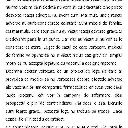
nu mai vorbim că niciodată nu vom ști cu exactitate cine poate
dezvolta reacții adverse. Nu avem cum. Mai mult, unele reacții
adverse nu sunt considerate ca atare. Sunt medici de familie,
cei mai mulți, care spun că nu au văzut reacții adverse grave. Și
e adevărat până la un punct. Dar alții au văzut și nu vor să le
considere ca atare. Legat de cazul de care vorbeam, medicul
de familie va spune că nu a văzut niciun caz grav din simplul
motiv că nu acceptă legătura cu vaccinul a acelor simptome.
Doamna doctor vorbește de un proiect de lege (?) care ar
prevedea ca medicii să nu vorbească despre efectele adverse
ale vaccinurilor, iar companiile farmaceutice ar avea voie să-și
laude ciocanul cât vor în campanii de informare, deși
prospectul e plin de contraindicații. Păi dacă e așa, lucrurile
sunt foarte grave… Această lege nu trebuie să treacă. Dacă
există, fie și în stadiu de proiect.
Ce spune despre virusuri și ADN și ARN e real. Ele intră în