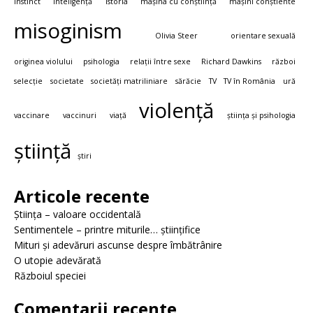
instinct
inteligență
istoria
mașina cu conștiință
mașini conștiente
misoginism
Olivia Steer
orientare sexuală
originea violului
psihologia
relații între sexe
Richard Dawkins
război
selecție
societate
societăți matriliniare
sărăcie
TV
TV în România
ură
violență
vaccinare
vaccinuri
viață
știința și psihologia
știință
știri
Articole recente
Știința – valoare occidentală
Sentimentele – printre miturile… științifice
Mituri și adevăruri ascunse despre îmbătrânire
O utopie adevărată
Războiul speciei
Comentarii recente