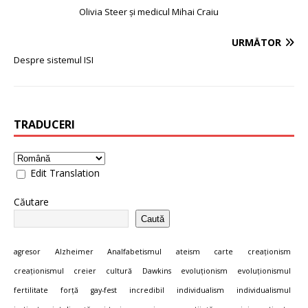
Olivia Steer și medicul Mihai Craiu
URMĂTOR
Despre sistemul ISI
TRADUCERI
Edit Translation
Căutare
Caută
agresor
Alzheimer
Analfabetismul
ateism
carte
creaționism
creaționismul
creier
cultură
Dawkins
evoluționism
evoluționismul
fertilitate
forță
gay-fest
incredibil
individualism
individualismul