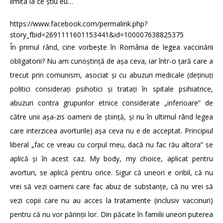
limita la ce știu eu…
https://www.facebook.com/permalink.php?
story_fbid=2691111601153441&id=100007638825375
În primul rând, cine vorbește în România de legea vaccinării
obligatorii? Nu am cunoștință de așa ceva, iar într-o țară care a
trecut prin comunism, asociat și cu abuzuri medicale (deținuți
politici considerați psihotici și tratați în spitale psihiatrice,
abuzuri contra grupurilor etnice considerate „inferioare” de
către unii așa-zis oameni de știință, și nu în ultimul rând legea
care interzicea avorturile) așa ceva nu e de acceptat. Principiul
liberal „fac ce vreau cu corpul meu, dacă nu fac rău altora” se
aplică și în acest caz. My body, my choice, aplicat pentru
avorturi, se aplică pentru orice. Sigur că uneori e oribil, că nu
vrei să vezi oameni care fac abuz de substanțe, că nu vrei să
vezi copii care nu au acces la tratamente (inclusiv vaccinuri)
pentru că nu vor părinții lor. Din păcate în familii uneori puterea