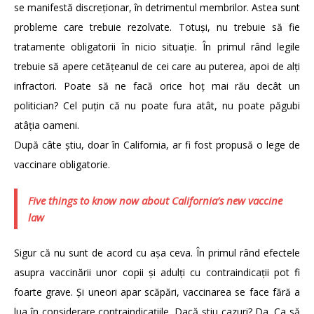
se manifestă discreționar, în detrimentul membrilor. Astea sunt
probleme care trebuie rezolvate. Totuși, nu trebuie să fie
tratamente obligatorii în nicio situație. În primul rând legile
trebuie să apere cetățeanul de cei care au puterea, apoi de alți
infractori. Poate să ne facă orice hoț mai rău decât un
politician? Cel puțin că nu poate fura atât, nu poate păgubi
atâția oameni.
După câte știu, doar în California, ar fi fost propusă o lege de
vaccinare obligatorie.
Five things to know now about California’s new vaccine
law
Sigur că nu sunt de acord cu așa ceva. În primul rând efectele
asupra vaccinării unor copii și adulți cu contraindicații pot fi
foarte grave. Și uneori apar scăpări, vaccinarea se face fără a
lua în considerare contraindicațiile. Dacă știu cazuri? Da. Ca să