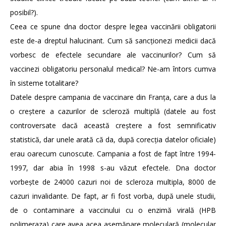
posibil?).
Ceea ce spune dna doctor despre legea vaccinării obligatorii
este de-a dreptul halucinant. Cum să sancționezi medicii dacă
vorbesc de efectele secundare ale vaccinurilor? Cum să
vaccinezi obligatoriu personalul medical? Ne-am întors cumva
în sisteme totalitare?
Datele despre campania de vaccinare din Franța, care a dus la
o creștere a cazurilor de scleroză multiplă (datele au fost
controversate dacă această creștere a fost semnificativ
statistică, dar unele arată că da, după corecția datelor oficiale)
erau oarecum cunoscute. Campania a fost de fapt între 1994-
1997, dar abia în 1998 s-au văzut efectele. Dna doctor
vorbește de 24000 cazuri noi de scleroza multipla, 8000 de
cazuri invalidante. De fapt, ar fi fost vorba, după unele studii,
de o contaminare a vaccinului cu o enzimă virală (HPB
polimeraza) care avea acea asemănare moleculară (molecular