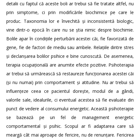
detalii cu faptul că aceste boli ar trebui să fie tratate altfel, nu
prin simptome, ci prin modificările biochimice pe care le
produc. Taxonomia lor e învechită și inconsistentă biologic,
vine dintr-o epocă în care nu se știa nimic despre biochimie.
Bolile apar în condițiile perturbării acestei căi, fie favorizată de
gene, fie de factori de mediu sau ambele. Relațiile dintre stres
și declanșarea bolilor psihice e bine cunoscută. De asemenea,
terapia ocupațională are anumite efecte pozitive. Psihoterapia
ar trebui să urmărească să restaureze funcționarea acestei căi
(și nu numai) prin comportament și atitudine. Nu ar trebui să
influențeze ceea ce pacientul dorește, modul de a gândi,
valorile sale, idealurile, ci eventual acestea să fie evaluate din
punct de vedere al consumului energetic. Această psihoterapie
se bazează pe un fel de management energetic
comportamental și psihic. Scopul ar fi adaptarea care să
meargă cât mai aproape de fericire, nu de renunțare. Fericirea