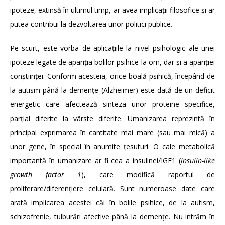
ipoteze, extinsă în ultimul timp, ar avea implicații filosofice și ar
putea contribui la dezvoltarea unor politici publice.
Pe scurt, este vorba de aplicațiile la nivel psihologic ale unei
ipoteze legate de apariția bolilor psihice la om, dar și a apariției
conștiinței. Conform acesteia, orice boală psihică, începând de
la autism până la demențe (Alzheimer) este dată de un deficit
energetic care afectează sinteza unor proteine specifice,
parțial diferite la vârste diferite. Umanizarea reprezintă în
principal exprimarea în cantitate mai mare (sau mai mică) a
unor gene, în special în anumite țesuturi. O cale metabolică
importantă în umanizare ar fi cea a insulinei/IGF1 (
insulin-like
growth factor 1
), care modifică raportul de
proliferare/diferențiere celulară. Sunt numeroase date care
arată implicarea acestei căi în bolile psihice, de la autism,
schizofrenie, tulburări afective până la demențe. Nu intrăm în