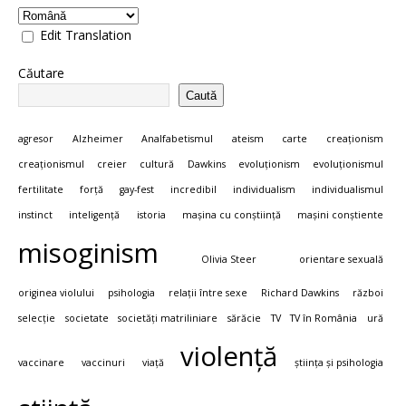
Edit Translation
Căutare
Caută
agresor
Alzheimer
Analfabetismul
ateism
carte
creaționism
creaționismul
creier
cultură
Dawkins
evoluționism
evoluționismul
fertilitate
forță
gay-fest
incredibil
individualism
individualismul
instinct
inteligență
istoria
mașina cu conștiință
mașini conștiente
misoginism
Olivia Steer
orientare sexuală
originea violului
psihologia
relații între sexe
Richard Dawkins
război
selecție
societate
societăți matriliniare
sărăcie
TV
TV în România
ură
violență
vaccinare
vaccinuri
viață
știința și psihologia