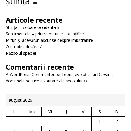
știință
știri
Articole recente
Știința – valoare occidentală
Sentimentele – printre miturile… științifice
Mituri și adevăruri ascunse despre îmbătrânire
O utopie adevărată
Războiul speciei
Comentarii recente
A WordPress Commenter
pe
Teoria evoluției lui Darwin și
doctrinele politice disputate ale secolului XX
august 2026
L
Ma
Mi
J
V
S
D
1
2
3
4
5
6
7
8
9